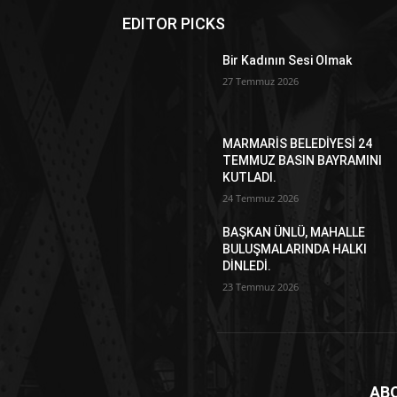
EDITOR PICKS
Bir Kadının Sesi Olmak
27 Temmuz 2026
MARMARİS BELEDİYESİ 24
TEMMUZ BASIN BAYRAMINI
KUTLADI.
24 Temmuz 2026
BAŞKAN ÜNLÜ, MAHALLE
BULUŞMALARINDA HALKI
DİNLEDİ.
23 Temmuz 2026
AB