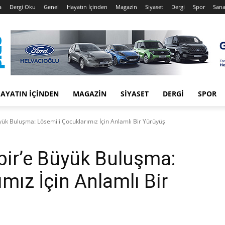
a
Dergi Oku
Genel
Hayatın İçinden
Magazin
Siyaset
Dergi
Spor
Sana
AYATIN İÇINDEN
MAGAZIN
SIYASET
DERGI
SPOR
ük Buluşma: Lösemili Çocuklarımız İçin Anlamlı Bir Yürüyüş
bir’e Büyük Buluşma:
mız İçin Anlamlı Bir