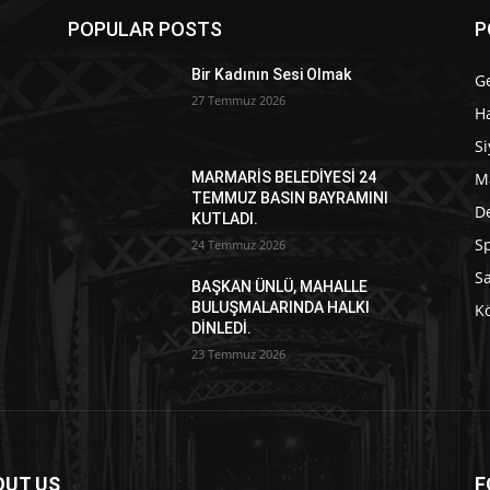
POPULAR POSTS
P
Bir Kadının Sesi Olmak
G
27 Temmuz 2026
Ha
Si
M
MARMARİS BELEDİYESİ 24
TEMMUZ BASIN BAYRAMINI
D
KUTLADI.
S
24 Temmuz 2026
S
BAŞKAN ÜNLÜ, MAHALLE
BULUŞMALARINDA HALKI
Kö
DİNLEDİ.
23 Temmuz 2026
OUT US
F