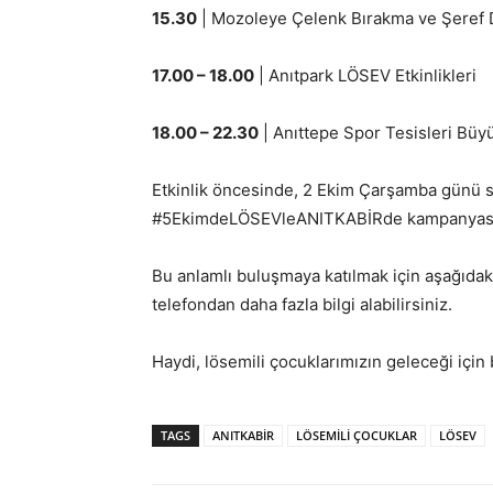
15.30
| Mozoleye Çelenk Bırakma ve Şeref 
17.00 – 18.00
| Anıtpark LÖSEV Etkinlikleri
18.00 – 22.30
| Anıttepe Spor Tesisleri Bü
Etkinlik öncesinde, 2 Ekim Çarşamba günü sa
#5EkimdeLÖSEVleANITKABİRde kampanyasına 
Bu anlamlı buluşmaya katılmak için aşağıdak
telefondan daha fazla bilgi alabilirsiniz.
Haydi, lösemili çocuklarımızın geleceği için b
TAGS
ANITKABİR
LÖSEMİLİ ÇOCUKLAR
LÖSEV