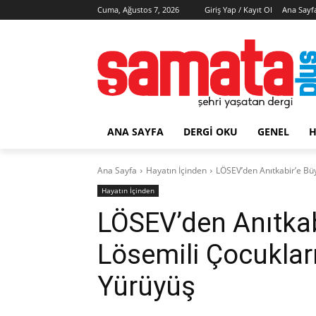
Cuma, Ağustos 7, 2026
Giriş Yap / Kayıt Ol
Ana Sayf
ANA SAYFA
DERGI OKU
GENEL
H
Ana Sayfa
Hayatın İçinden
LÖSEV’den Anıtkabir’e Büy
Hayatın İçinden
LÖSEV’den Anıtka
Lösemili Çocukları
Yürüyüş