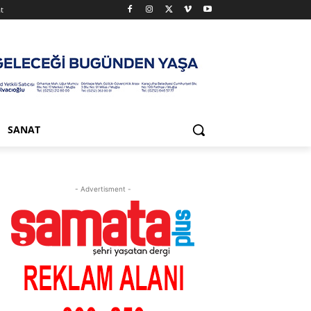
t
SANAT
- Advertisment -