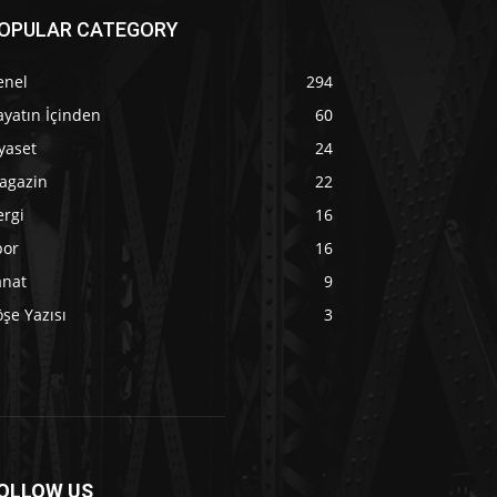
OPULAR CATEGORY
enel
294
yatın İçinden
60
yaset
24
agazin
22
ergi
16
por
16
anat
9
şe Yazısı
3
OLLOW US