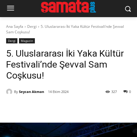
Ana Sayfa
Dergi
5. Uluslararası İki Yaka Kültür Festivali’nde Şevval
Sam Coşkusu!
Dergi
Magazin
5. Uluslararası İki Yaka Kültür
Festivali’nde Şevval Sam
Coşkusu!
By
Seycan Akman
14 Ekim 2024
327
0