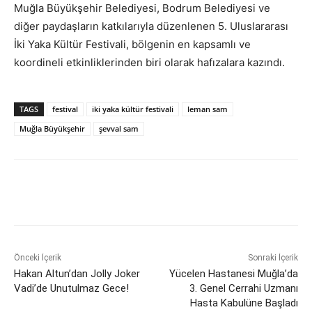
Muğla Büyükşehir Belediyesi, Bodrum Belediyesi ve
diğer paydaşların katkılarıyla düzenlenen 5. Uluslararası
İki Yaka Kültür Festivali, bölgenin en kapsamlı ve
koordineli etkinliklerinden biri olarak hafızalara kazındı.
TAGS
festival
iki yaka kültür festivali
leman sam
Muğla Büyükşehir
şevval sam
Önceki İçerik
Sonraki İçerik
Hakan Altun’dan Jolly Joker
Yücelen Hastanesi Muğla’da
Vadi’de Unutulmaz Gece!
3. Genel Cerrahi Uzmanı
Hasta Kabulüne Başladı