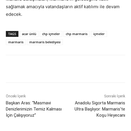
sağlamak amacıyla vatandaşların aktif katılımı ile devam
edecek.
TAGS
acar ünlü
chp içmeler
chp marmaris
içmeler
marmaris
marmaris belediyesi
Önceki İçerik
Sonraki İçerik
Başkan Aras: “Masmavi
Anadolu Sigorta Marmaris
Denizlerimizin Temiz Kalması
Ultra Başlıyor: Marmaris’te
İçin Çalışıyoruz”
Koşu Heyecanı