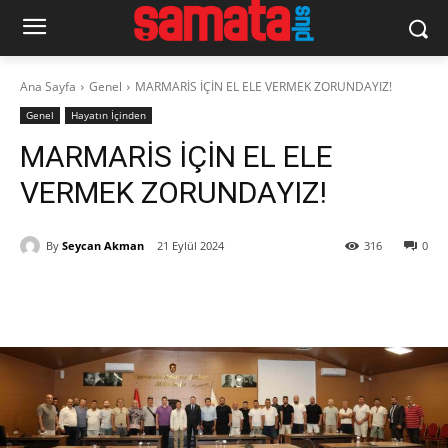
Ana Sayfa
Genel
MARMARİS İÇİN EL ELE VERMEK ZORUNDAYIZ!
Genel
Hayatın İçinden
MARMARİS İÇİN EL ELE
VERMEK ZORUNDAYIZ!
By
Seycan Akman
21 Eylül 2024
316
0