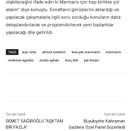
olabileceğini ifade edin ki Marmaris için hep birlikte yol
alalım” diye konuştu. Esnafların görüşlerini aktardığı ve
yapılacak çalışmalarla ilgili soru sorduğu konuların daha
detaylandırılarak ve projelendirilerek yeni toplantılar
yapılacağı dile getirildi.
TAGS
acar ünlü
ahmet özdemir
kısa yalı marmaris
marmaris
mehmet ayyıldız
mutlu ayhan
tunç telli
yat limanı
Önceki İçerik
Sonraki İçerik
DEMET SAĞIROĞLU “AŞKTAN
Büyükşehir Kahraman
BİR FAZLA”
Gazilere Özel Panel Düzenledi