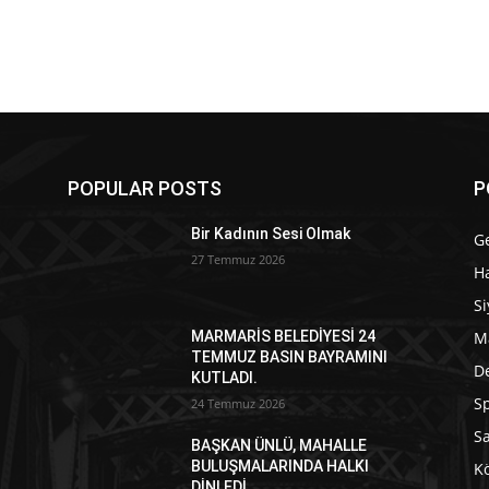
POPULAR POSTS
P
Bir Kadının Sesi Olmak
G
27 Temmuz 2026
Ha
Si
M
MARMARİS BELEDİYESİ 24
TEMMUZ BASIN BAYRAMINI
D
KUTLADI.
S
24 Temmuz 2026
S
BAŞKAN ÜNLÜ, MAHALLE
BULUŞMALARINDA HALKI
Kö
DİNLEDİ.