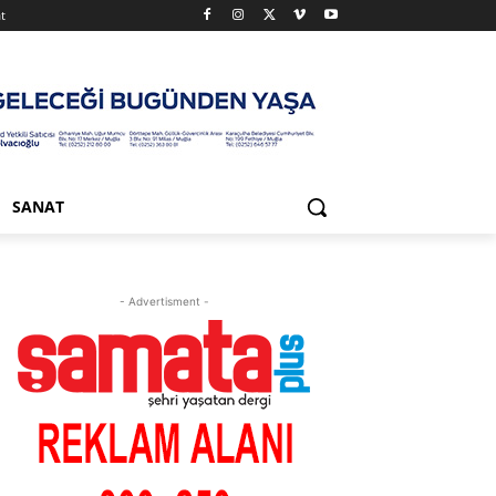
t
SANAT
- Advertisment -