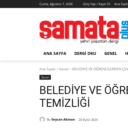
Cuma, Ağustos 7, 2026
Giriş Yap / Kayıt Ol
Ana Sayf
ANA SAYFA
DERGI OKU
GENEL
H
Ana Sayfa
Genel
BELEDİYE VE ÖĞRENCİLERDEN ÇEV
Genel
BELEDİYE VE ÖĞ
TEMİZLİĞİ
By
Seycan Akman
20 Eylül 2024