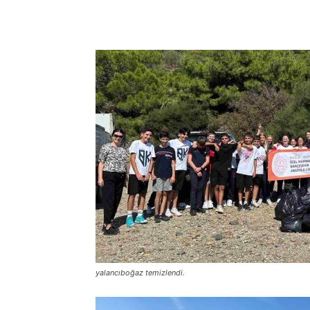
Paylaş
yalancıboğaz temizlendi.