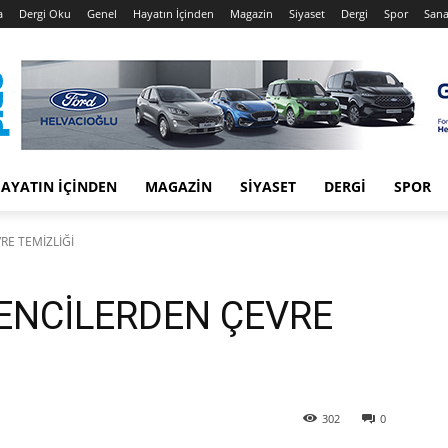
a
Dergi Oku
Genel
Hayatın İçinden
Magazin
Siyaset
Dergi
Spor
Sana
AYATIN İÇINDEN
MAGAZIN
SIYASET
DERGI
SPOR
RE TEMİZLİĞİ
RENCİLERDEN ÇEVRE
302
0