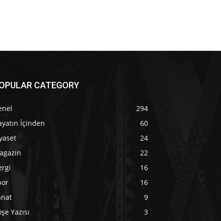
OPULAR CATEGORY
enel
294
yatın İçinden
60
yaset
24
agazin
22
ergi
16
por
16
anat
9
şe Yazısı
3