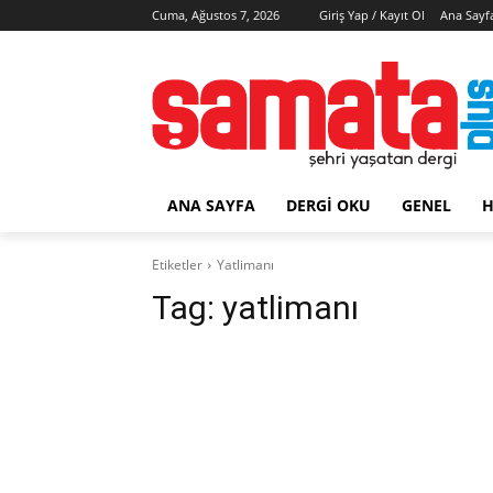
Cuma, Ağustos 7, 2026
Giriş Yap / Kayıt Ol
Ana Sayf
ANA SAYFA
DERGI OKU
GENEL
H
Etiketler
Yatlimanı
Tag:
yatlimanı