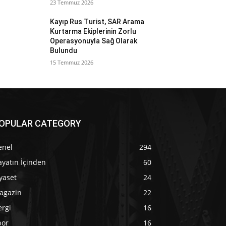
23 Temmuz 2026
Kayıp Rus Turist, SAR Arama
Kurtarma Ekiplerinin Zorlu
Operasyonuyla Sağ Olarak
Bulundu
15 Temmuz 2026
OPULAR CATEGORY
enel
294
yatın İçinden
60
yaset
24
agazin
22
ergi
16
por
16