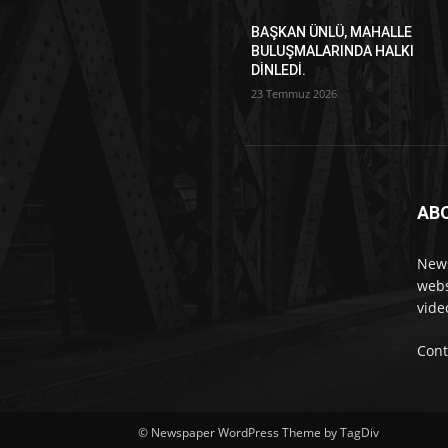
BAŞKAN ÜNLÜ, MAHALLE
BULUŞMALARINDA HALKI
DİNLEDİ.
23 Temmuz 2026
AB
News
webs
vide
Cont
© Newspaper WordPress Theme by TagDiv