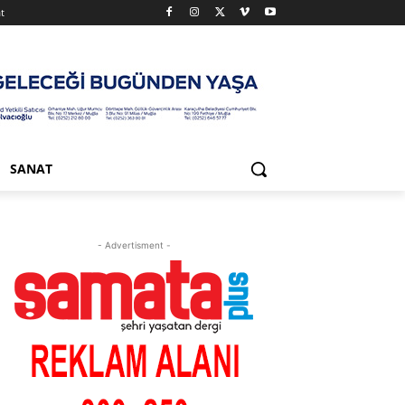
t
SANAT
- Advertisment -