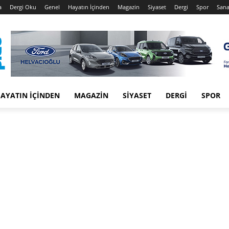
a
Dergi Oku
Genel
Hayatın İçinden
Magazin
Siyaset
Dergi
Spor
Sana
AYATIN İÇINDEN
MAGAZIN
SIYASET
DERGI
SPOR