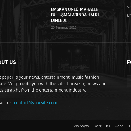
S
BAŞKAN ÜNLÜ, MAHALLE
BULUŞMALARINDA HALKI
Kö
DİNLEDİ.
23 Temmuz 2026
OUT US
F
paper is your news, entertainment, music fashion
ite. We provide you with the latest breaking news and
os straight from the entertainment industry.
act us:
contact@yoursite.com
Ana Sayfa
Dergi Oku
Genel
H