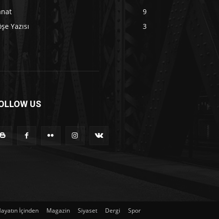
anat
9
şe Yazısı
3
OLLOW US
ayatın İçinden
Magazin
Siyaset
Dergi
Spor