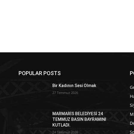
POPULAR POSTS
P
Bir Kadının Sesi Olmak
G
27 Temmuz 2026
Ha
Si
M
MARMARİS BELEDİYESİ 24
TEMMUZ BASIN BAYRAMINI
D
KUTLADI.
S
24 Temmuz 2026