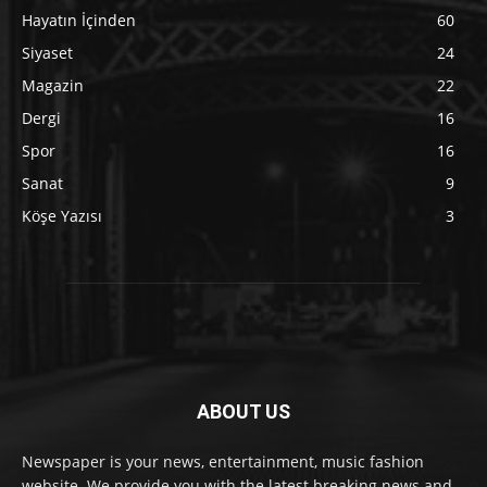
Hayatın İçinden
60
Siyaset
24
Magazin
22
Dergi
16
Spor
16
Sanat
9
Köşe Yazısı
3
ABOUT US
Newspaper is your news, entertainment, music fashion
website. We provide you with the latest breaking news and