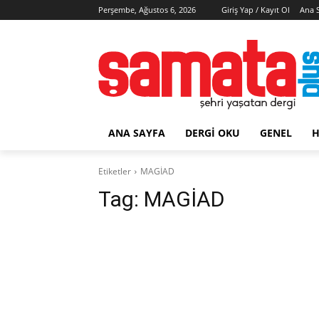
Perşembe, Ağustos 6, 2026
Giriş Yap / Kayıt Ol
Ana 
ANA SAYFA
DERGI OKU
GENEL
H
Etiketler
MAGİAD
Tag:
MAGİAD