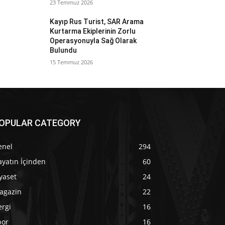
23 Temmuz 2026
Kayıp Rus Turist, SAR Arama
Kurtarma Ekiplerinin Zorlu
Operasyonuyla Sağ Olarak
Bulundu
15 Temmuz 2026
OPULAR CATEGORY
enel
294
yatın İçinden
60
yaset
24
agazin
22
ergi
16
por
16