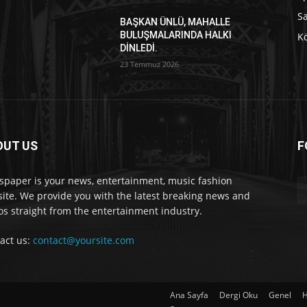
S
BAŞKAN ÜNLÜ, MAHALLE
BULUŞMALARINDA HALKI
Kö
DİNLEDİ.
23 Temmuz 2026
OUT US
F
paper is your news, entertainment, music fashion
ite. We provide you with the latest breaking news and
os straight from the entertainment industry.
act us:
contact@yoursite.com
Ana Sayfa
Dergi Oku
Genel
H