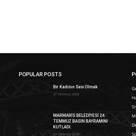
POPULAR POSTS
P
Bir Kadının Sesi Olmak
G
27 Temmuz 2026
Ha
Si
M
MARMARİS BELEDİYESİ 24
TEMMUZ BASIN BAYRAMINI
D
KUTLADI.
S
24 Temmuz 2026