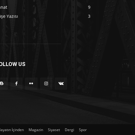
anat
9
şe Yazısı
3
OLLOW US
ayatın İçinden
Magazin
Siyaset
Dergi
Spor