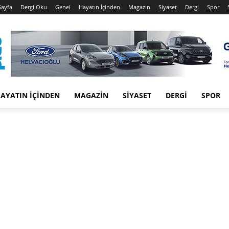
Sayfa
Dergi Oku
Genel
Hayatın İçinden
Magazin
Siyaset
Dergi
Spor
AYATIN İÇINDEN
MAGAZIN
SIYASET
DERGI
SPOR