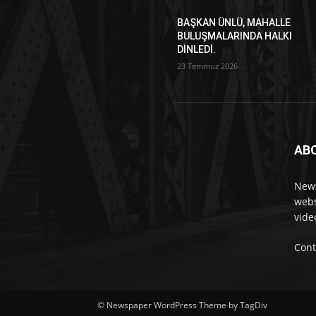
BAŞKAN ÜNLÜ, MAHALLE
BULUŞMALARINDA HALKI
DİNLEDİ.
23 Temmuz 2026
AB
News
webs
vide
Cont
© Newspaper WordPress Theme by TagDiv