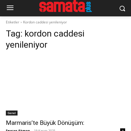
Etiketler
Kordon caddesi yenileniyor
Tag:
kordon caddesi
yenileniyor
Genel
Marmaris’te Büyük Dönüşüm:
Seycan Akman
-
19 Kasım 2025
0