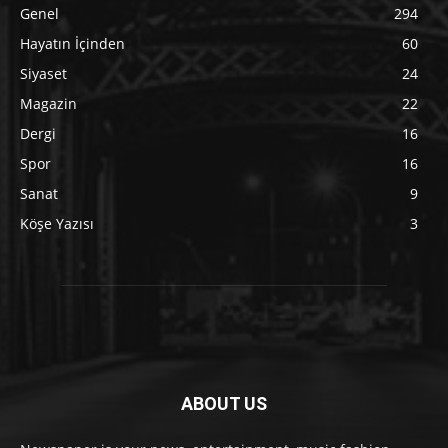
Genel
294
Hayatın İçinden
60
Siyaset
24
Magazin
22
Dergi
16
Spor
16
Sanat
9
Köşe Yazısı
3
ABOUT US