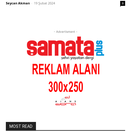
Seycan Akman
-
19 Şubat 2024
0
- Advertisment -
MOST READ